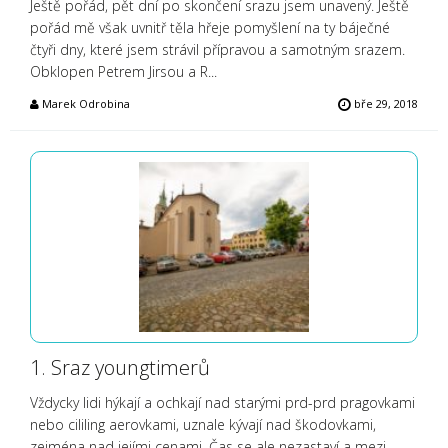
Ještě pořád, pět dní po skončení srazu jsem unavený. Ještě
pořád mě však uvnitř těla hřeje pomyšlení na ty báječné
čtyři dny, které jsem strávil přípravou a samotným srazem.
Obklopen Petrem Jirsou a R...
Marek Odrobina
bře 29, 2018
1. Sraz youngtimerů
Vždycky lidi hýkají a ochkají nad starými prd-prd pragovkami
nebo cililing aerovkami, uznale kývají nad škodovkami,
zejména nad jejími cenami. Čas se ale nezastaví a mezi