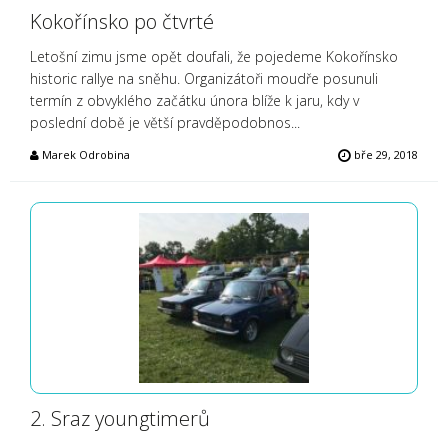
Kokořínsko po čtvrté
Letošní zimu jsme opět doufali, že pojedeme Kokořínsko
historic rallye na sněhu. Organizátoři moudře posunuli
termín z obvyklého začátku února blíže k jaru, kdy v
poslední době je větší pravděpodobnos...
Marek Odrobina
bře 29, 2018
2. Sraz youngtimerů