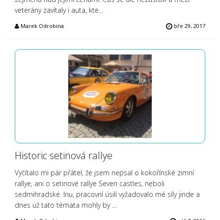
veterány zavítaly i auta, kte...
Marek Odrobina
bře 29, 2017
Historic setinová rallye
Vyčítalo mi pár přátel, že jsem nepsal o kokořínské zimní
rallye, ani o setinové rallye Seven castles, neboli
sedmihradské. Inu, pracovní úsilí vyžadovalo mé síly jinde a
dnes už tato témata mohly by ...