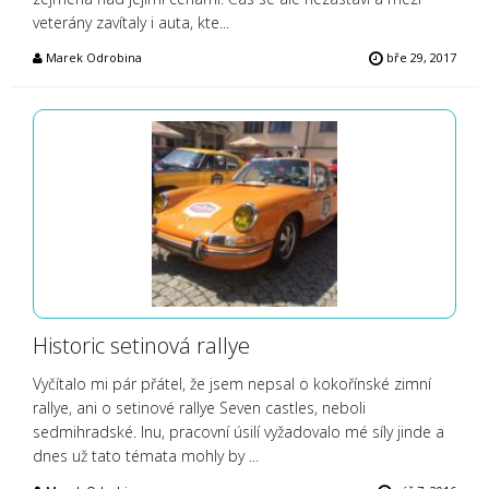
veterány zavítaly i auta, kte...
Marek Odrobina
bře 29, 2017
Historic setinová rallye
Vyčítalo mi pár přátel, že jsem nepsal o kokořínské zimní
rallye, ani o setinové rallye Seven castles, neboli
sedmihradské. Inu, pracovní úsilí vyžadovalo mé síly jinde a
dnes už tato témata mohly by ...