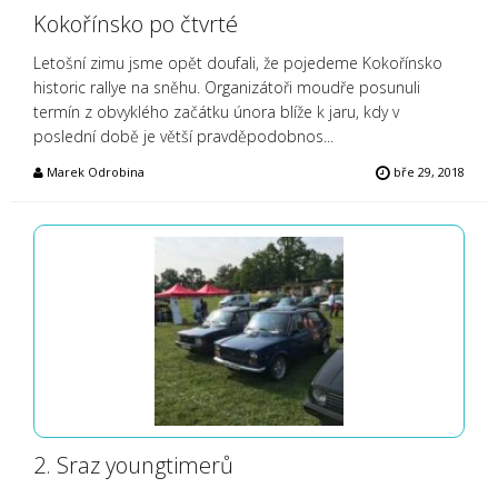
Kokořínsko po čtvrté
Letošní zimu jsme opět doufali, že pojedeme Kokořínsko
historic rallye na sněhu. Organizátoři moudře posunuli
termín z obvyklého začátku února blíže k jaru, kdy v
poslední době je větší pravděpodobnos...
Marek Odrobina
bře 29, 2018
2. Sraz youngtimerů