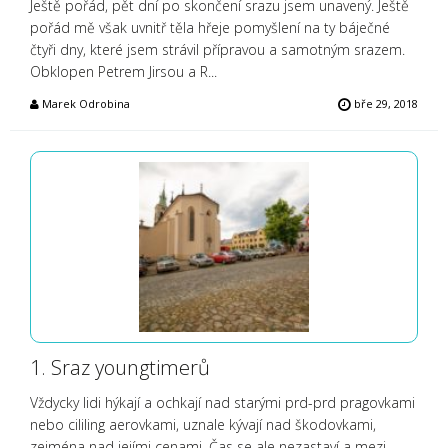
Ještě pořád, pět dní po skončení srazu jsem unavený. Ještě
pořád mě však uvnitř těla hřeje pomyšlení na ty báječné
čtyři dny, které jsem strávil přípravou a samotným srazem.
Obklopen Petrem Jirsou a R...
Marek Odrobina
bře 29, 2018
1. Sraz youngtimerů
Vždycky lidi hýkají a ochkají nad starými prd-prd pragovkami
nebo cililing aerovkami, uznale kývají nad škodovkami,
zejména nad jejími cenami. Čas se ale nezastaví a mezi