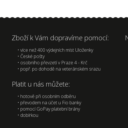
Zboží k Vám dopravíme pomocí:
• více než 400 výdejních míst Uloženky
• České pošty
• osobního převzetí v Praze 4 - Krč
• popř. po dohodě na veteránském srazu
Platit u nás můžete:
• hotově při osobním odběru
• převodem na účet u Fio banky
• pomocí GoPay platební brány
• dobírkou