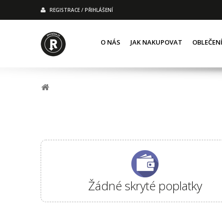
REGISTRACE / PŘIHLÁŠENÍ
O NÁS
JAK NAKUPOVAT
OBLEČEN
Žádné skryté poplatky