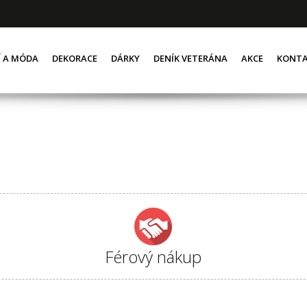
Í A MÓDA
DEKORACE
DÁRKY
DENÍK VETERÁNA
AKCE
KONT
Férový nákup