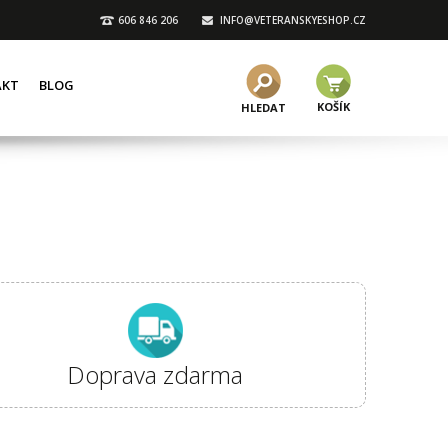
606 846 206
INFO@VETERANSKYESHOP.CZ
AKT
BLOG
KOŠÍK
HLEDAT
Doprava zdarma