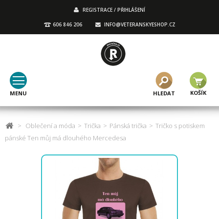
REGISTRACE / PŘIHLÁŠENÍ
606 846 206
INFO@VETERANSKYESHOP.CZ
KOŠÍK
MENU
HLEDAT
>
Oblečení a móda
>
Trička
>
Pánská trička
>
Tričko s potiskem
pánské Ten můj má dlouhého Mercedesa