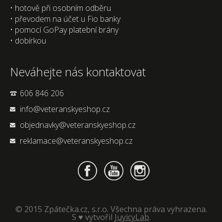
• hotově při osobním odběru
• převodem na účet u Fio banky
• pomocí GoPay platební brány
• dobírkou
Neváhejte nás kontaktovat
606 846 206
info@veteranskyeshop.cz
objednavky@veteranskyeshop.cz
reklamace@veteranskyeshop.cz
© 2015 Zpátečka.cz, s.r.o. Všechna práva vyhrazena.
S ♥ vytvořil
JuyicyLab
.