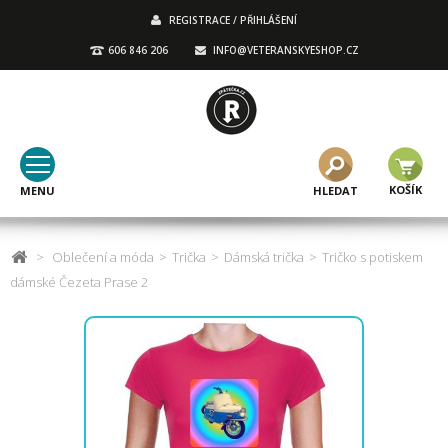
REGISTRACE / PŘIHLÁŠENÍ
606 846 206
INFO@VETERANSKYESHOP.CZ
KOŠÍK
MENU
HLEDAT
>
Oblečení a móda
>
Trička
>
Dámská trička
>
Tričko s potiskem
dámské Čezeta Prase 2