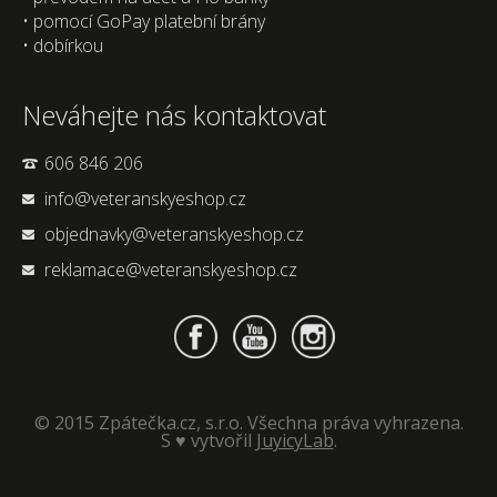
• pomocí GoPay platební brány
• dobírkou
Neváhejte nás kontaktovat
606 846 206
info@veteranskyeshop.cz
objednavky@veteranskyeshop.cz
reklamace@veteranskyeshop.cz
© 2015 Zpátečka.cz, s.r.o. Všechna práva vyhrazena.
S ♥ vytvořil
JuyicyLab
.