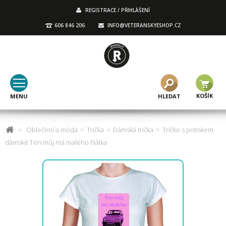
REGISTRACE / PŘIHLÁŠENÍ
606 846 206
INFO@VETERANSKYESHOP.CZ
KOŠÍK
MENU
HLEDAT
>
Oblečení a móda
>
Trička
>
Dámská trička
>
Tričko s potiskem
dámské Ten můj má malého Fiátka